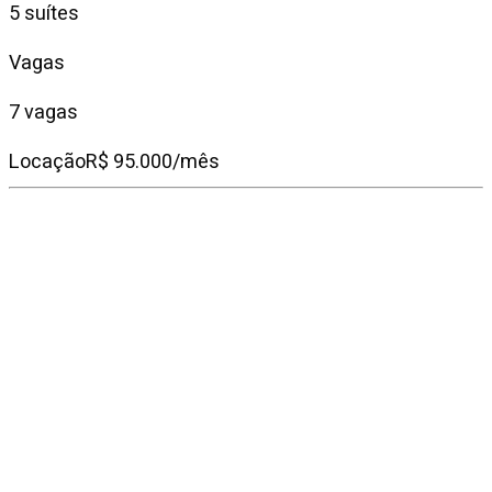
5 suítes
Vagas
7 vagas
Locação
R$ 95.000/mês
Condomínio
R$ 12.650
IPTU mensal
R$ 12.369
Descrição do
imóvel