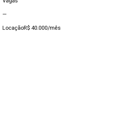
Vagas
—
Locação
R$ 40.000/mês
Condomínio
R$ 4.900
IPTU mensal
R$ 2.284
Descrição do
imóvel
No coração de Pinheiros, este apartamento está nas
proximidades de ótimas escolas, como a St. Francis,