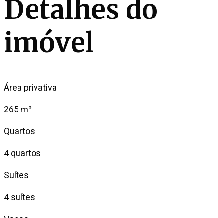
Detalhes do
imóvel
Área privativa
265 m²
Quartos
4 quartos
Suítes
4 suítes