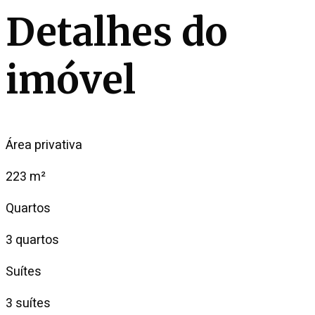
Detalhes do
imóvel
Área privativa
223 m²
Quartos
3 quartos
Suítes
3 suítes