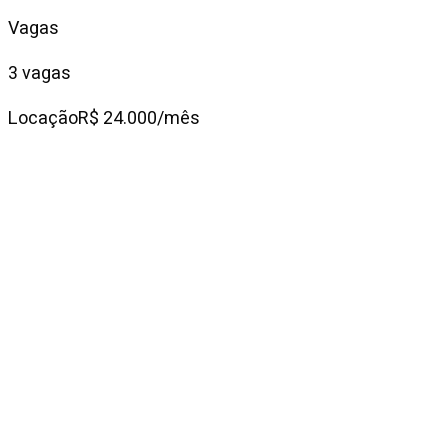
Vagas
3 vagas
Locação
R$ 24.000/mês
Condomínio
R$ 3.065
IPTU mensal
R$ 2.787
Descrição do
imóvel
Este apartamento para locação em Pinheiros