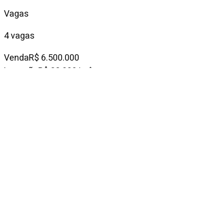
Vagas
4 vagas
Venda
R$ 6.500.000
Locação
R$ 28.000/mês
Condomínio
—
IPTU mensal
R$ 3.285
Descrição do
imóvel