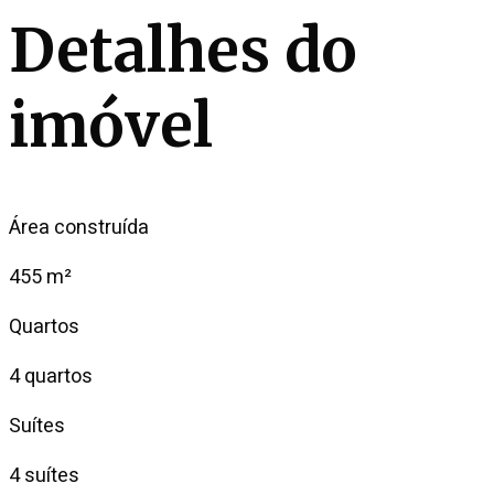
Detalhes do
imóvel
Área construída
455 m²
Quartos
4 quartos
Suítes
4 suítes