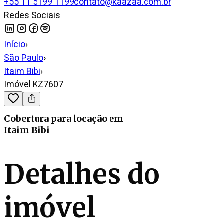
+55 11 5199 1199
contato@kaazaa.com.br
Redes Sociais
Início
›
São Paulo
›
Itaim Bibi
›
Imóvel KZ7607
Cobertura
para locação
em
Itaim Bibi
Detalhes do
imóvel