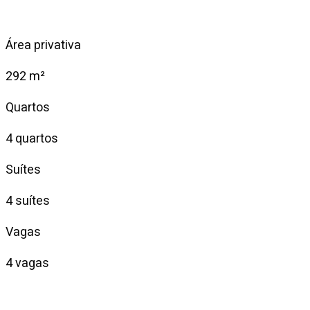
Área privativa
292 m²
Quartos
4 quartos
Suítes
4 suítes
Vagas
4 vagas
Locação
R$ 26.000/mês