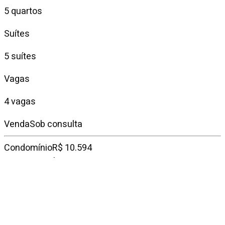
5 quartos
Suítes
5 suítes
Vagas
4 vagas
Venda
Sob consulta
Condomínio
R$ 10.594
IPTU mensal
—
Descrição do