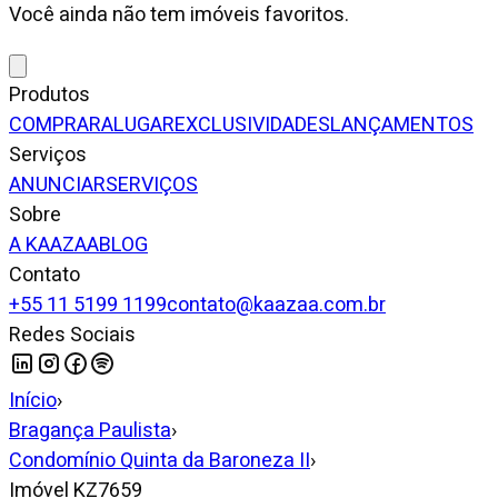
Você ainda não tem imóveis favoritos.
Produtos
COMPRAR
ALUGAR
EXCLUSIVIDADES
LANÇAMENTOS
Serviços
ANUNCIAR
SERVIÇOS
Sobre
A KAAZAA
BLOG
Contato
+55 11 5199 1199
contato@kaazaa.com.br
Redes Sociais
Início
›
Bragança Paulista
›
Condomínio Quinta da Baroneza II
›
Imóvel KZ7659