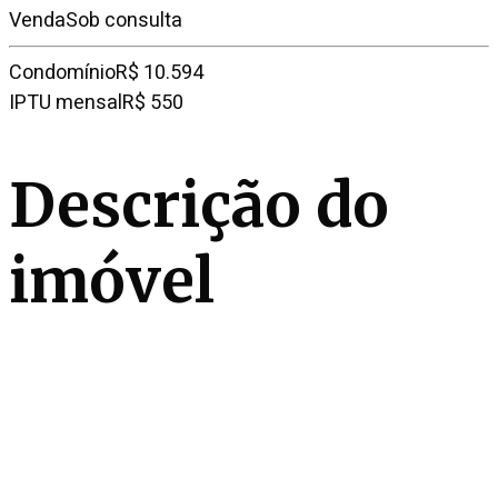
Venda
Sob consulta
Condomínio
R$ 10.594
IPTU mensal
R$ 550
Descrição do
imóvel
Madeira e pedra foram os materiais escolhidos como
protagonistas neste projeto que é um espetáculo.
Com linhas contemporâneas, Lucas Padovani traça
lindas perspectivas enriquecidas por pergolados,