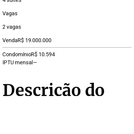
4 suítes
Vagas
2 vagas
Venda
R$ 19.000.000
Condomínio
R$ 10.594
IPTU mensal
—
Descrição do
imóvel