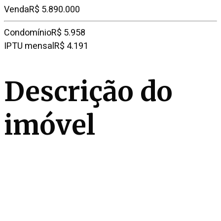
Venda
R$ 5.890.000
Condomínio
R$ 5.958
IPTU mensal
R$ 4.191
Descrição do
imóvel
Este apartamento duplex está situado em rua
fechada no miolo do Jardins e é uma escolha
excelente para quem busca sofisticação e
exclusividade. Projetado por Ana Maria Vieira Santos,