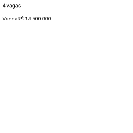
4 vagas
Venda
R$ 14.500.000
Condomínio
R$ 6.800
IPTU mensal
R$ 1.873
Descrição do
imóvel
A marcenaria impecável é complementada pelo
mobiliário em tons neutros neste apartamento à
venda e locação em Cidade Jardim. Com um projeto