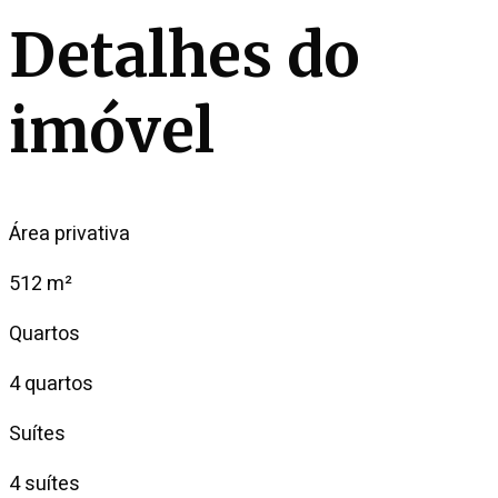
Detalhes do
imóvel
Área privativa
512 m²
Quartos
4 quartos
Suítes
4 suítes