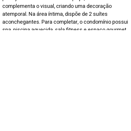
complementa o visual, criando uma decoração
atemporal. Na área íntima, dispõe de 2 suítes
aconchegantes. Para completar, o condomínio possui
spa, piscina aquecida, sala fitness e espaço gourmet.
Diferenciais
Closet
Venda
R$ 8.000.000
Condomínio
R$ 4.785
IPTU mensal
R$ 4.513
Entre em contato