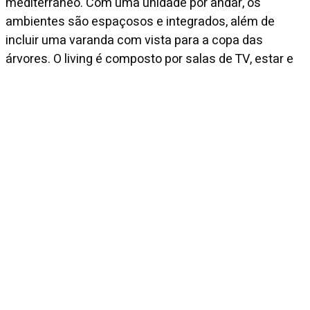
mediterrâneo. Com uma unidade por andar, os
ambientes são espaçosos e integrados, além de
incluir uma varanda com vista para a copa das
árvores. O living é composto por salas de TV, estar e
jantar, enquanto a área íntima possui 4 quartos com
janelas piso-teto, sendo 2 deles suítes. Para
completar, conta com gerador, terraço coletivo,
playground, quadra poliesportiva e academia.
Diferenciais
Closet
Gerador
Venda
R$ 3.500.000