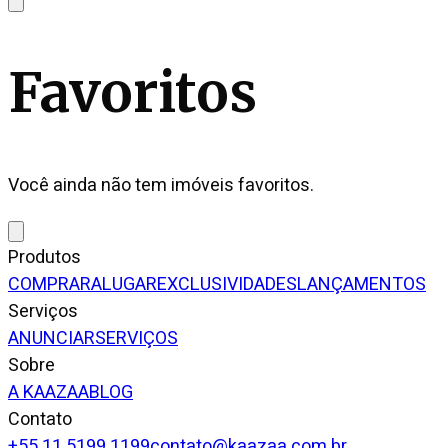
Favoritos
Você ainda não tem imóveis favoritos.
Produtos
COMPRAR
ALUGAR
EXCLUSIVIDADES
LANÇAMENTOS
Serviços
ANUNCIAR
SERVIÇOS
Sobre
A KAAZAA
BLOG
Contato
+55 11 5199 1199
contato@kaazaa.com.br