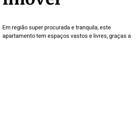
Em região super procurada e tranquila, este
apartamento tem espaços vastos e livres, graças a
uma das características principais, o pé-direito duplo.
Esse traço possibilita que muita luz natural entre do
nascer ao pôr do sol. Um dos ambientes tem lareira
para aproveitar nos dias frios. A cozinha com ilha
gourmet é aberta para a sala, o que permite interação
entre quem cozinha e as demais pessoas. A
continuação da cozinha tem armários planejados e
eletrodomésticos embutidos. A varanda, toda aberta,
é ideal para curtir um final de tarde, um café da
manhã ou receber os amigos. A área íntima tem 4
quartos, sendo 2 suítes e 1 americana. A master tem
dois banheiros. Fica localizado a poucas quadras do