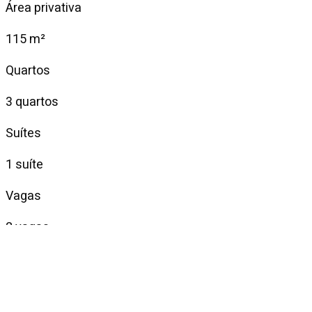
Área privativa
115 m²
Quartos
3 quartos
Suítes
1 suíte
Vagas
2 vagas
Venda
R$ 3.500.000
Condomínio
R$ 1.800
IPTU mensal
R$ 640