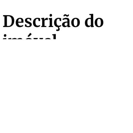
Descrição do
imóvel
A poucos passos dos melhores restaurantes e lojas
de Pinheiros, este apartamento que encanta à
primeira vista. Além de ser abraçado pela luz natural,
possui um delicioso living que se estende à varanda
com vista deslumbrante para a cidade e copa das
árvores. Dispõe de uma excelente área gourmet com
cooktop, marcenaria planejada e adega. Na área
íntima, estão as 4 suítes e o escritório. O condomínio