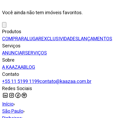
Você ainda não tem imóveis favoritos.
Produtos
COMPRAR
ALUGAR
EXCLUSIVIDADES
LANÇAMENTOS
Serviços
ANUNCIAR
SERVIÇOS
Sobre
A KAAZAA
BLOG
Contato
+55 11 5199 1199
contato@kaazaa.com.br
Redes Sociais
Início
›
São Paulo
›