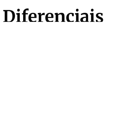
Diferenciais
Automatizado
Rouparia
Closet
Venda
R$ 8.500.000
Condomínio
R$ 5.500
IPTU mensal
R$ 3.909
Entre em contato
Fale conosco
Falar no WhatsApp