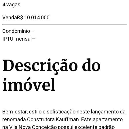
4 vagas
Venda
R$ 10.014.000
Condomínio
—
IPTU mensal
—
Descrição do
imóvel
Bem-estar, estilo e sofisticação neste lançamento da
renomada Construtora Kauffman. Este apartamento
na Vila Nova Conceição possui excelente padrão