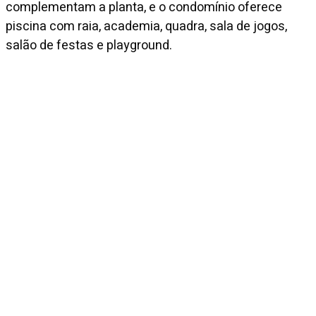
complementam a planta, e o condomínio oferece
piscina com raia, academia, quadra, sala de jogos,
salão de festas e playground.
Diferenciais
Closet
Venda
R$ 7.950.000
Condomínio
R$ 4.895
IPTU mensal
R$ 2.272
Entre em contato