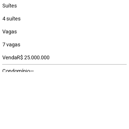
Suítes
4 suítes
Vagas
7 vagas
Venda
R$ 25.000.000
Condomínio
—
IPTU mensal
—
Descrição do
imóvel