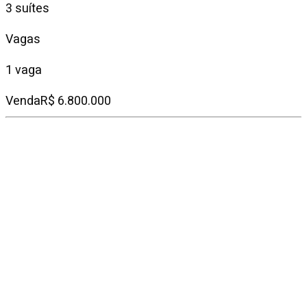
3 suítes
Vagas
1 vaga
Venda
R$ 6.800.000
Condomínio
R$ 5.393
IPTU mensal
R$ 2.377
Descrição do
imóvel