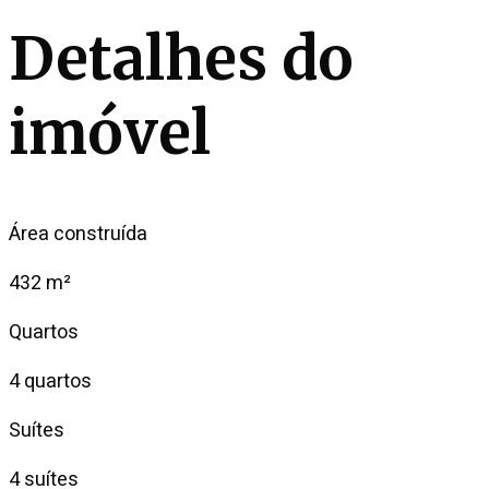
Detalhes do
imóvel
Área construída
432 m²
Quartos
4 quartos
Suítes
4 suítes