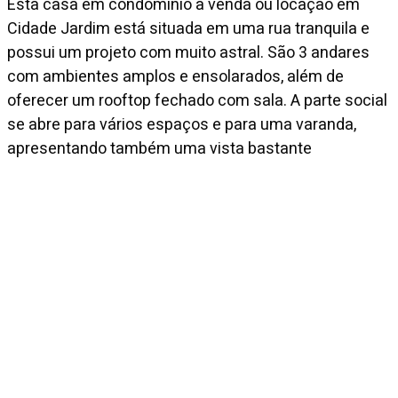
Esta casa em condomínio à venda ou locação em
Cidade Jardim está situada em uma rua tranquila e
possui um projeto com muito astral. São 3 andares
com ambientes amplos e ensolarados, além de
oferecer um rooftop fechado com sala. A parte social
se abre para vários espaços e para uma varanda,
apresentando também uma vista bastante
arborizada com o skyline no horizonte. São 4 suítes,
sendo a master com closet e 2 banheiros, e o imóvel
ainda inclui elevador interno, lareira e escritório.
Diferenciais
Rouparia