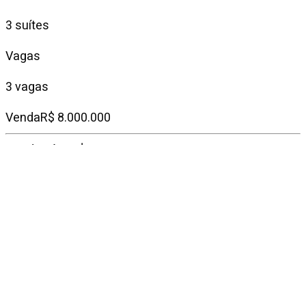
3 suítes
Vagas
3 vagas
Venda
R$ 8.000.000
Condomínio
R$ 6.100
IPTU mensal
R$ 3.197
Descrição do
imóvel