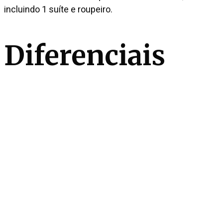
incluindo 1 suíte e roupeiro.
Diferenciais
Closet
Venda
R$ 11.200.000
Condomínio
—
IPTU mensal
R$ 6.117
Entre em contato
Fale conosco
Falar no WhatsApp