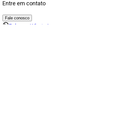
Entre em contato
Fale conosco
Falar no WhatsApp
Imóveis
similares
1
de
24