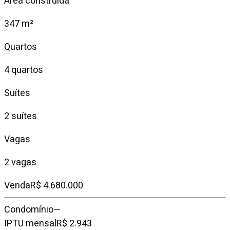
Área construída
347 m²
Quartos
4 quartos
Suítes
2 suítes
Vagas
2 vagas
Venda
R$ 4.680.000
Condomínio
—
IPTU mensal
R$ 2.943