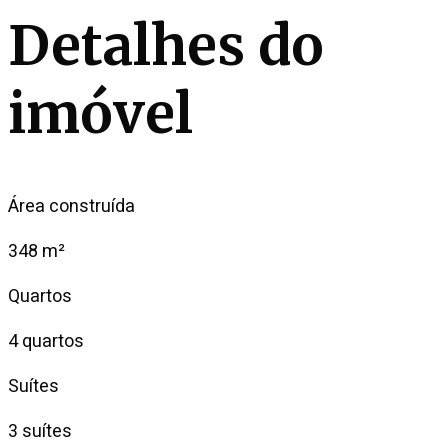
Detalhes do
imóvel
Área construída
348 m²
Quartos
4 quartos
Suítes
3 suítes