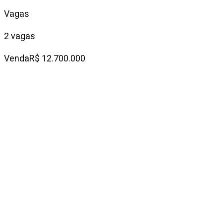
Vagas
2 vagas
Venda
R$ 12.700.000
Condomínio
—
IPTU mensal
R$ 2.578
Descrição do
imóvel
Em uma rua tranquila e segura, esta casa à venda no