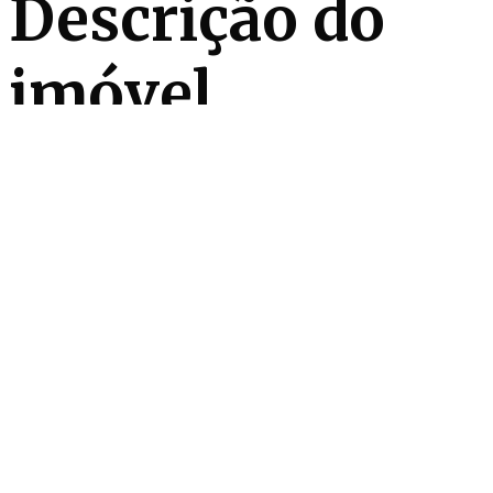
Descrição do
imóvel
Em um dos bairros mais nobres de São Paulo, esta
casa se forma em linhas retas, esbanjando vidro e
madeira, pés direitos duplos e incríveis 913m² de área
construída, sem contar com o verde do jardim. Ao
redor da casa há varandas com ilha gourmet, mesa
de almoço e espaço relax a beira da piscina. Já por
dentro da casa, o piso de tábuas percorre o living
aberto, bem contemporâneo em seu sentido mais
elegante. Subindo as escadas encontramos 4 suítes
e terraço. E para completar ainda há home theater,