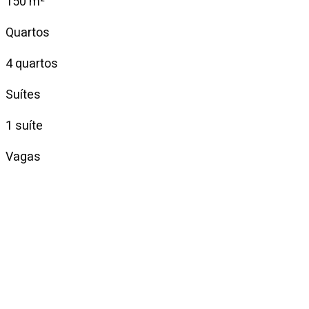
150 m²
Quartos
4 quartos
Suítes
1 suíte
Vagas
2 vagas
Venda
R$ 3.850.000
Condomínio
—
IPTU mensal
—