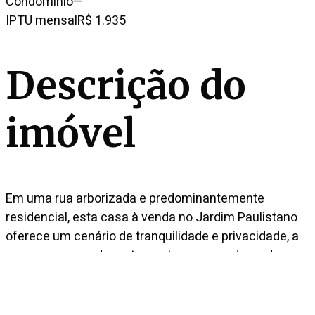
Condomínio
—
IPTU mensal
R$ 1.935
Descrição do
imóvel
Em uma rua arborizada e predominantemente
residencial, esta casa à venda no Jardim Paulistano
oferece um cenário de tranquilidade e privacidade, a
poucos passos de restaurantes renomados e do
Colégio St. Paul´s. A arquitetura valoriza a entrada
abundante de luz natural, com amplos vãos e
integração harmoniosa. Os ambientes sociais são