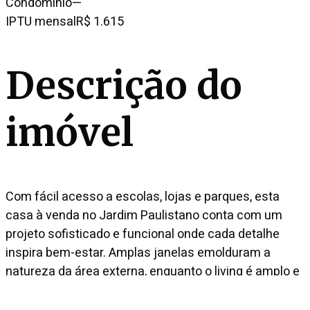
Condomínio
—
IPTU mensal
R$ 1.615
Descrição do
imóvel
Com fácil acesso a escolas, lojas e parques, esta
casa à venda no Jardim Paulistano conta com um
projeto sofisticado e funcional onde cada detalhe
inspira bem-estar. Amplas janelas emolduram a
natureza da área externa, enquanto o living é amplo e
se estende à sala de jantar. Ainda possui cozinha já
equipada com armários, sala de TV, escritório