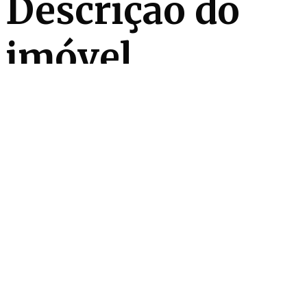
Descrição do
imóvel
Já mobiliada, esta cobertura à venda no Itaim Bibi
possui uma localização estratégica no bairro, a
poucos passos do Parque do Povo e com vista para o
Jockey Club. Os 2 pavimentos do imóvel, com
ambientes amplos, bem distribuídos e sofisticados,
são acessados diretamente pelo elevador, garantindo
praticidade aos moradores. A sala de estar com pé-
direito duplo é banhada pela luz natural, enquanto, na
área íntima, são 4 suítes excelentes. A parte externa é
definida por tranquilidade e bem-estar, com
churrasqueira, piscina e muito espaço para receber. O