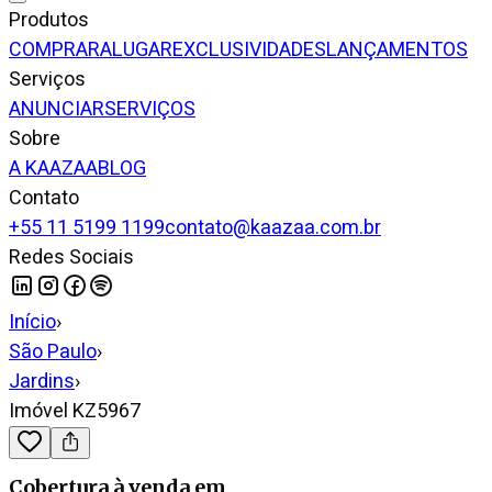
Produtos
COMPRAR
ALUGAR
EXCLUSIVIDADES
LANÇAMENTOS
Serviços
ANUNCIAR
SERVIÇOS
Sobre
A KAAZAA
BLOG
Contato
+55 11 5199 1199
contato@kaazaa.com.br
Redes Sociais
Início
›
São Paulo
›
Jardins
›
Imóvel KZ5967
Cobertura
à venda
em