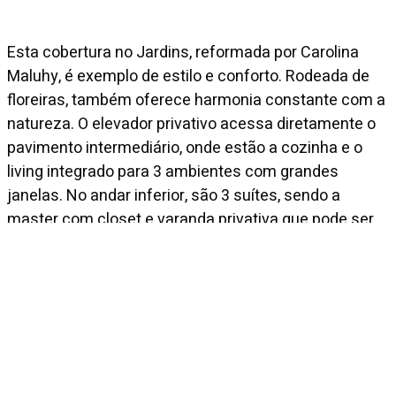
Esta cobertura no Jardins, reformada por Carolina
Maluhy, é exemplo de estilo e conforto. Rodeada de
floreiras, também oferece harmonia constante com a
natureza. O elevador privativo acessa diretamente o
pavimento intermediário, onde estão a cozinha e o
living integrado para 3 ambientes com grandes
janelas. No andar inferior, são 3 suítes, sendo a
master com closet e varanda privativa que pode ser
utilizada como escritório. Já o piso superior é
composto pela área de lazer completa com
churrasqueira, pergolado, piscina e home theater.
Diferenciais