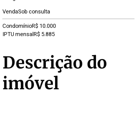
Venda
Sob consulta
Condomínio
R$ 10.000
IPTU mensal
R$ 5.885
Descrição do
imóvel
Esta cobertura à venda no Jardins impressiona pela
sofisticação dos interiores e pela escolha criteriosa
de materiais nobres. Com dois pavimentos
majestosos, possui piso em travertino natural italiano,