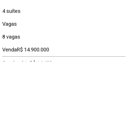
4 suítes
Vagas
8 vagas
Venda
R$ 14.900.000
Condomínio
R$ 14.400
IPTU mensal
R$ 11.900
Descrição do
imóvel