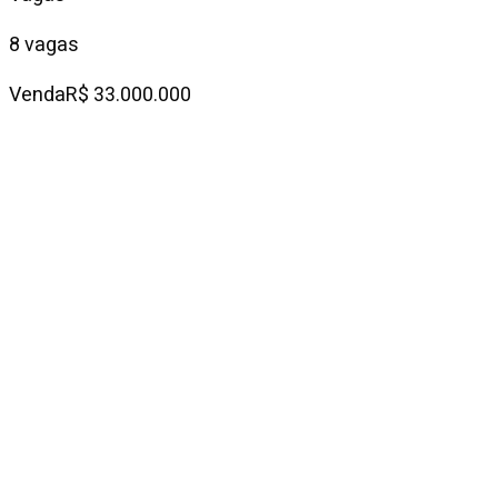
8 vagas
Venda
R$ 33.000.000
Condomínio
—
IPTU mensal
R$ 9.147
Descrição do
imóvel
Esta cobertura à venda em Pinheiros combina
amplitude e uma vista panorâmica que acompanha o