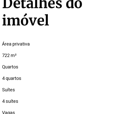
Detalhes do
imóvel
Área privativa
722 m²
Quartos
4 quartos
Suítes
4 suítes
Vagas