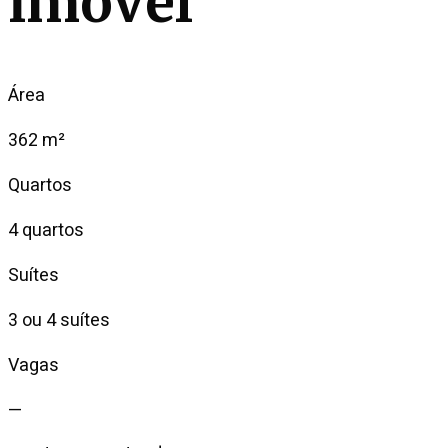
imóvel
Área
362 m²
Quartos
4 quartos
Suítes
3 ou 4 suítes
Vagas
—