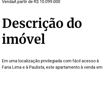
Venda
A partir de R$ 10.099.000
Descrição do
imóvel
Em uma localização privilegiada com fácil acesso à
Faria Lima e à Paulista, este apartamento à venda em
Alto de Pinheiros está situado em um
empreendimento assinado por Perkins@Will com
lazer completo. A marcenaria impecável e os grandes
panos de vidro se estendem pela área social, criando
uma atmosfera sofisticada. Ali, os espaços são