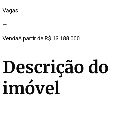
Vagas
—
Venda
A partir de R$ 13.188.000
Descrição do
imóvel
Com o privilégio de fazer tudo a pé em uma área
plana e estratégica do bairro, este lançamento à
venda possui projetos de Thiago Bernardes e Rodrigo