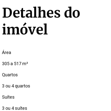
Detalhes do
imóvel
Área
305 a 517 m²
Quartos
3 ou 4 quartos
Suítes
3 ou 4 suítes