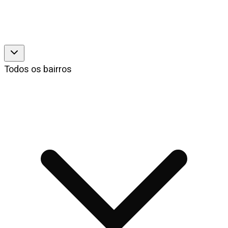
Todos os bairros