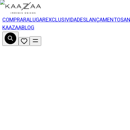
COMPRAR
ALUGAR
EXCLUSIVIDADES
LANÇAMENTOS
AN
KAAZAA
BLOG