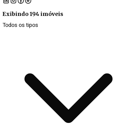
Exibindo
194
imóveis
Todos os tipos