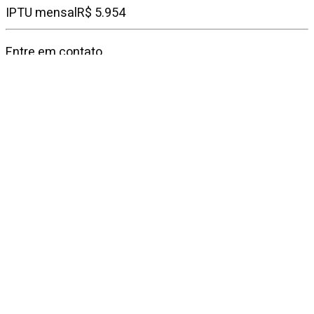
IPTU mensal
R$ 5.954
Entre em contato
Fale conosco
Falar no WhatsApp
Imóveis
similares