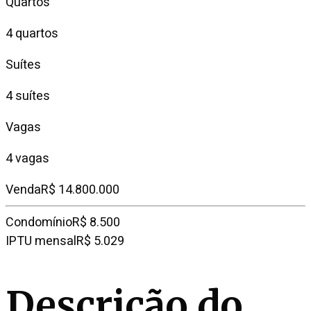
Quartos
4 quartos
Suítes
4 suítes
Vagas
4 vagas
Venda
R$ 14.800.000
Condomínio
R$ 8.500
IPTU mensal
R$ 5.029
Descrição do