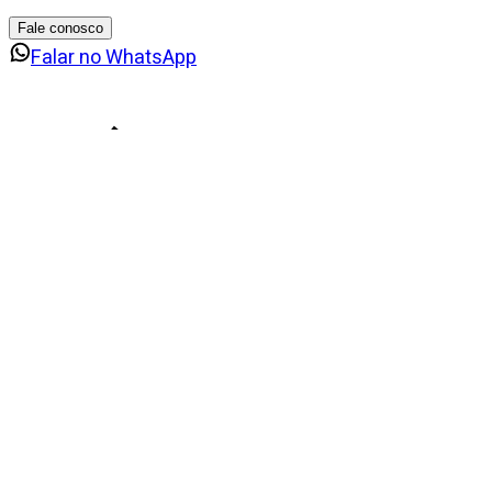
Fale conosco
Falar no WhatsApp
Imóveis
similares
1
de
13
Lançamento
Apartamento
|
KZ3819