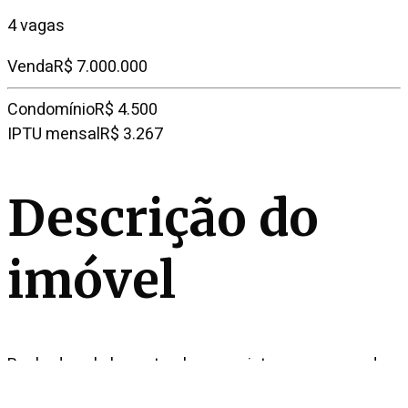
4 vagas
Venda
R$ 7.000.000
Condomínio
R$ 4.500
IPTU mensal
R$ 3.267
Descrição do
imóvel
Banhado pela luz natural e com vista para a copa das
árvores, este apartamento à venda em Moema