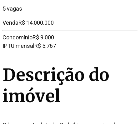
5 vagas
Venda
R$ 14.000.000
Condomínio
R$ 9.000
IPTU mensal
R$ 5.767
Descrição do
imóvel
O lançamento do Lake Park Ibirapuera, situado no
bairro Paraíso, oferece uma vista cativante para o