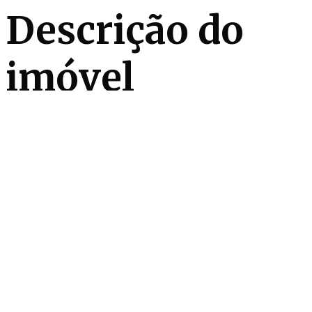
Descrição do
imóvel
Este apartamento à venda no Real Parque está em
uma localização privilegiada, próximo à Avenues e
cercado por toda a praticidade e conveniências do
bairro. Situado na melhor torre do condomínio, ele se
destaca pela excelente luminosidade natural e pelo
terraço mobiliado, com fechamento em vidro e
escritório. A área social é espaçosa e acolhedora,
com salas de estar e jantar integradas, lareira e ar-
condicionado. Além disso, a planta funcional inclui
três suítes, closet, cozinha ampla, despensa, área de