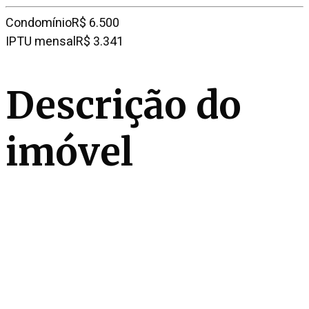
Condomínio
R$ 6.500
IPTU mensal
R$ 3.341
Descrição do
imóvel
Este apartamento à venda no Real Parque se destaca
pela planta ampla em prédio super requisitado no
bairro, com vista aberta para o verde. São 3 suítes,
todas com piso em madeira, banheiros em
porcelanato e varanda, e a suíte master conta ainda