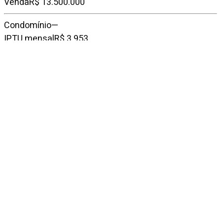
Venda
R$ 13.500.000
Condomínio
—
IPTU mensal
R$ 3.953
Entre em contato
Fale conosco
Falar no WhatsApp
Imóveis
similares