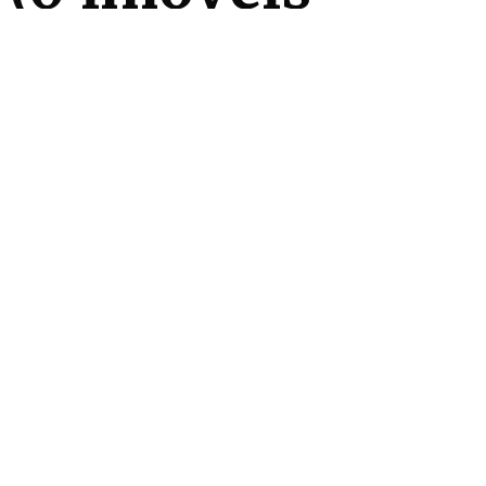
disponíveis)
Nenhum imóvel encontrado.
Produtos
Comprar
Alugar
Exclusividades
Lançamentos
Serviços
Anunciar
Serviços
Sobre
A Kaazaa
Blog
Endereço