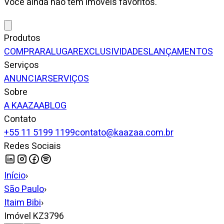
Você ainda não tem imóveis favoritos.
Produtos
COMPRAR
ALUGAR
EXCLUSIVIDADES
LANÇAMENTOS
Serviços
ANUNCIAR
SERVIÇOS
Sobre
A KAAZAA
BLOG
Contato
+55 11 5199 1199
contato@kaazaa.com.br
Redes Sociais
Início
›
São Paulo
›
Itaim Bibi
›
Imóvel KZ3796