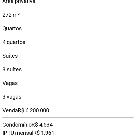
Área privativa
272 m²
Quartos
4 quartos
Suítes
3 suítes
Vagas
3 vagas
Venda
R$ 6.200.000
Condomínio
R$ 4.534
IPTU mensal
R$ 1.961